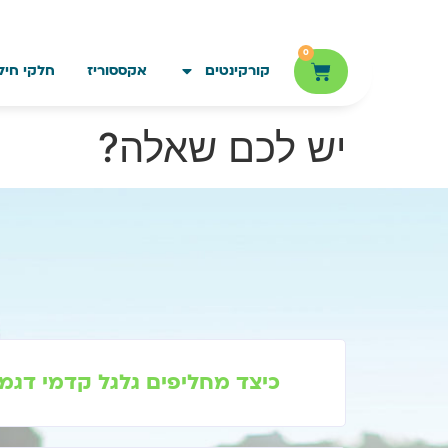
חילתו
ל
0
ף
קורקינטים
אקססוריז
חלקי חיל
ינטרנט,
חץ
נטר
יש לכם שאלה?
די
עבור
אזור
וכן
רכזי
כיצד מחליפים גלגל קדמי דגמי PRIMO