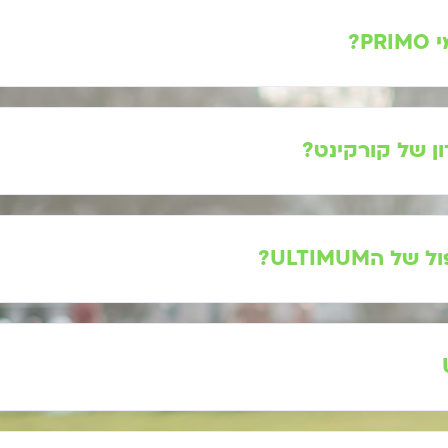
P?
ן של קורקינט?
הULTIMUM?