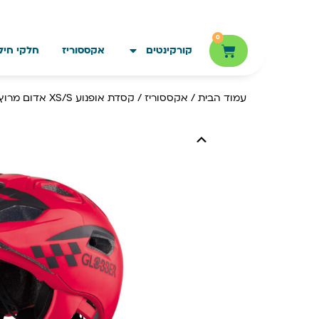
0
קורקינטים
אקססוריז
חלקי חיל
עמוד הבית
/
אקססוריז
/ קסדת אופנוע XS/S אדום מרוץ