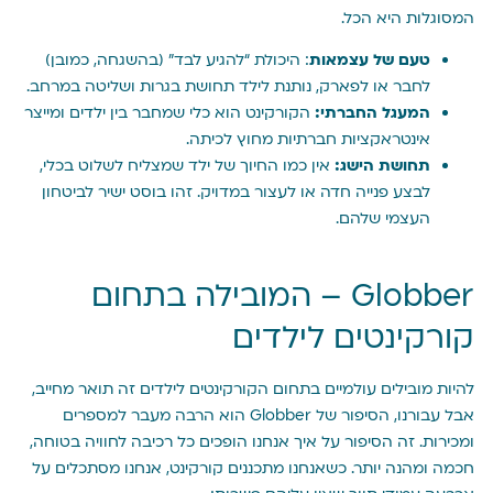
המסוגלות היא הכל.
טעם של עצמאות
: היכולת “להגיע לבד” (בהשגחה, כמובן)
לחבר או לפארק, נותנת לילד תחושת בגרות ושליטה במרחב.
המעגל החברתי:
הקורקינט הוא כלי שמחבר בין ילדים ומייצר
אינטראקציות חברתיות מחוץ לכיתה.
תחושת הישג:
אין כמו החיוך של ילד שמצליח לשלוט בכלי,
לבצע פנייה חדה או לעצור במדויק. זהו בוסט ישיר לביטחון
העצמי שלהם.
Globber – המובילה בתחום
קורקינטים לילדים
להיות מובילים עולמיים בתחום הקורקינטים לילדים זה תואר מחייב,
אבל עבורנו, הסיפור של Globber הוא הרבה מעבר למספרים
ומכירות. זה הסיפור על איך אנחנו הופכים כל רכיבה לחוויה בטוחה,
חכמה ומהנה יותר. כשאנחנו מתכננים קורקינט, אנחנו מסתכלים על