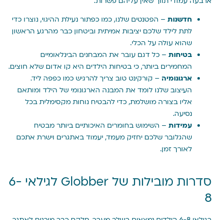
ארבעה עמודי תווך שאין עליהם פשרות:
חדשנות
– הפטנטים שלנו, כמו כפתור נעילת ההיגוי, נוצרו כדי
לתת לילד שלכם יציבות אמיתית וביטחון כבר מהרגע הראשון
שהוא עולה על הכלי.
בטיחות
– כל דגם עובר את המבחנים הבינלאומיים
המחמירים ביותר, כי בטיחות הילדים היא קו אדום שלא חוצים.
ארגונומיה
– קורקינט טוב צריך להרגיש כמו כפפה ליד.
העיצוב שלנו לומד את המבנה הארגונומי של הילד ומותאם
אליו בצורה מושלמת, כדי להבטיח נוחות מקסימלית בכל
נסיעה.
עמידות
– השימוש בחומרים האיכותיים ביותר מבטיח
שהגלובר שלכם יחזיק מעמד, יעמוד באתגרים וישרת אתכם
לאורך זמן.
סדרות מובילות של Globber לגילאי 6-
8
בגילאי 6-8 הילדים נמצאים בשלב מעבר. חלקם כבר מוכנים לאתגר