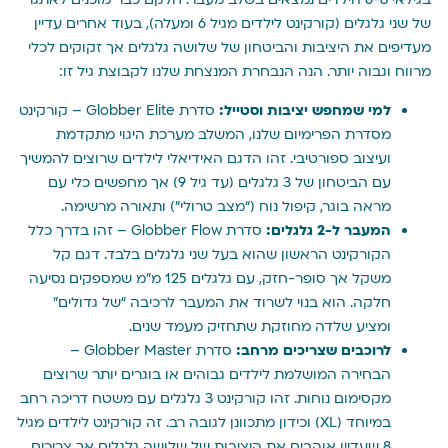
של שני גלגלים (קורקינט לילדים מגיל 6 ומעלה), בעוד אחרים עדיין
מעדיפים את היציבות והביטחון של שלושה גלגלים אך זקוקים לכלי
מרווח וגבוה יותר. הנה הנבחרת המנצחת שלנו לקבוצת גיל זו:
למי שמחפש יציבות וסטייל:
סדרת Globber Elite – קורקינט
מסדרת הפרימיום שלנו, המשלב מערכת היגוי מתקדמת
ועיצוב ספורטיבי. זהו הדגם האידיאלי לילדים שרוצים להמשיך
עם הביטחון של 3 גלגלים (עד גיל 9) אך מחפשים כלי עם
מראה בוגר, קיפול נוח (“מצב טרולי”) ותאורה מרשימה.
המעבר ל-2 גלגלים:
סדרת Globber Flow – זהו בדרך כלל
הקורקינט הראשון שהוא בעל שני גלגלים בלבד. דגם קל
משקל אך סופר-חזק, עם גלגלים 125 מ”מ שמספקים נסיעה
חלקה. הוא בנוי לשרוד את המעבר לרכיבה “של גדולים”
ומציע שלדה מחוזקת שתחזיק מעמד שנים.
לרוכבים שצריכים מרחב:
סדרת Globber Master –
הבחירה המושלמת לילדים גבוהים או בוגרים יותר שרוצים
מקסימום נוחות. זהו קורקינט 3 גלגלים עם משטח דריכה רחב
במיוחד (XL) וכידון מתכוונן לגובה רב. זה קורקינט לילדים מגיל
8 שעדיין אוהבים את היציבות של שלושה גלגלים אך צריכים