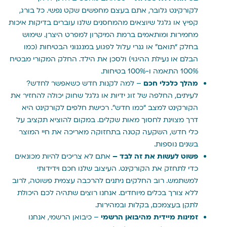
לקורקינט גלובר, אתם בעצם מחפשים שקט נפשי. כל בורג,
קפיץ או גלגל שיוצאים מהמחסנים שלנו עוברים בדיקות איכות
מחמירות ומותאמים ברמת המיקרון למפרט היצרן. שימוש
בחלק “תואם” או גנרי עלול לפגוע במנגנוני הבטיחות (כמו
הבלם או נעילת ההיגוי) ולסכן את הילד. החלק המקורי מבטיח
100% התאמה ו-100% בטיחות.
מהלך כלכלי חכם
– למה לקנות חדש כשאפשר לחדש?
לעיתים, החלפה של זוג ידיות או גלגל שחוק יכולה להחזיר את
הקורקינט למצב “כמו חדש”. רכישת חלפים לקורקינט היא
דרך מצוינת לחסוך מאות שקלים. במקום להוציא תקציב על
כלי חדש, השקעה קטנה בתחזוקה מאריכה את חיי המוצר
בשנים נוספות.
פשוט לעשות את זה לבד –
אתם לא צריכים להיות מכונאים
כדי לתחזק את הקורקינט. העיצוב שלנו חכם וידידותי
למשתמש. רוב החלקים ניתנים להרכבה עצמית פשוטה, לרוב
ללא צורך בכלים מיוחדים. אנחנו רוצים שתהיה לכם היכולת
לתקן בעצמכם, בקלות ובמהירות.
זמינות מיידית מהיבואן הרשמי
– כיבואן הרשמי, אנחנו